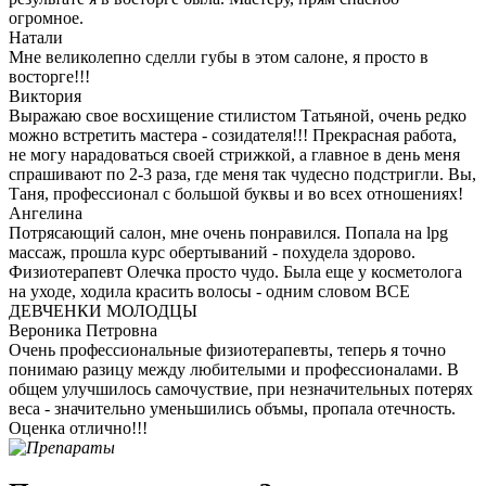
огромное.
Натали
Мне великолепно сделли губы в этом салоне, я просто в
восторге!!!
Виктория
Выражаю свое восхищение стилистом Татьяной, очень редко
можно встретить мастера - созидателя!!! Прекрасная работа,
не могу нарадоваться своей стрижкой, а главное в день меня
спрашивают по 2-3 раза, где меня так чудесно подстригли. Вы,
Таня, профессионал с большой буквы и во всех отношениях!
Ангелина
Потрясающий салон, мне очень понравился. Попала на lpg
массаж, прошла курс обертываний - похудела здорово.
Физиотерапевт Олечка просто чудо. Была еще у косметолога
на уходе, ходила красить волосы - одним словом ВСЕ
ДЕВЧЕНКИ МОЛОДЦЫ
Вероника Петровна
Очень профессиональные физиотерапевты, теперь я точно
понимаю разицу между любителыми и профессионалами. В
общем улучшилось самочуствие, при незначительных потерях
веса - значительно уменьшились объмы, пропала отечность.
Оценка отлично!!!