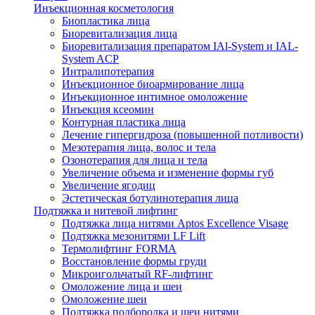
Инъекционная косметология
Биопластика лица
Биоревитализация лица
Биоревитализация препаратом IAl-System и IAL-
System ACP
Интралипотерапия
Инъекционное биоармирование лица
Инъекционное интимное омоложение
Инъекция ксеомин
Контурная пластика лица
Лечение гипергидроза (повышенной потливости)
Мезотерапия лица, волос и тела
Озонотерапия для лица и тела
Увеличение объема и изменение формы губ
Увеличение ягодиц
Эстетическая ботулинотерапия лица
Подтяжка и нитевой лифтинг
Подтяжка лица нитями Aptos Excellence Visage
Подтяжка мезонитями LF Lift
Термолифтинг FORMA
Восстановление формы груди
Микроигольчатый RF-лифтинг
Омоложение лица и шеи
Омоложение шеи
Подтяжка подбородка и шеи нитями