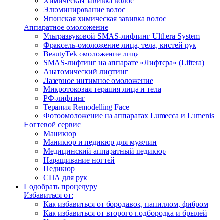
Химическая завивка волос
Элюминирование волос
Японская химическая завивка волос
Аппаратное омоложение
Ультразвуковой SMAS-лифтинг Ulthera System
Фраксель-омоложение лица, тела, кистей рук
BeautyTek омоложение лица
SMAS-лифтинг на аппарате «Лифтера» (Liftera)
Анатомический лифтинг
Лазерное интимное омоложение
Микротоковая терапия лица и тела
РФ-лифтинг
Терапия Remodelling Face
Фотоомоложение на аппаратах Lumecca и Lumenis
Ногтевой сервис
Маникюр
Маникюр и педикюр для мужчин
Медицинский аппаратный педикюр
Наращивание ногтей
Педикюр
СПА для рук
Подобрать процедуру
Избавиться от:
Как избавиться от бородавок, папиллом, фибром
Как избавиться от второго подбородка и брылей