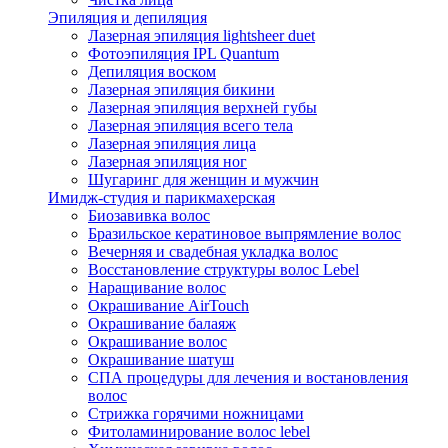
Эпиляция и депиляция
Лазерная эпиляция lightsheer duet
Фотоэпиляция IPL Quantum
Депиляция воском
Лазерная эпиляция бикини
Лазерная эпиляция верхней губы
Лазерная эпиляция всего тела
Лазерная эпиляция лица
Лазерная эпиляция ног
Шугаринг для женщин и мужчин
Имидж-студия и парикмахерская
Биозавивка волос
Бразильское кератиновое выпрямление волос
Вечерняя и свадебная укладка волос
Восстановление структуры волос Lebel
Наращивание волос
Окрашивание AirTouch
Окрашивание балаяж
Окрашивание волос
Окрашивание шатуш
СПА процедуры для лечения и востановления
волос
Стрижка горячими ножницами
Фитоламинирование волос lebel