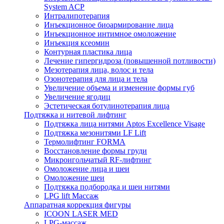
System ACP
Интралипотерапия
Инъекционное биоармирование лица
Инъекционное интимное омоложение
Инъекция ксеомин
Контурная пластика лица
Лечение гипергидроза (повышенной потливости)
Мезотерапия лица, волос и тела
Озонотерапия для лица и тела
Увеличение объема и изменение формы губ
Увеличение ягодиц
Эстетическая ботулинотерапия лица
Подтяжка и нитевой лифтинг
Подтяжка лица нитями Aptos Excellence Visage
Подтяжка мезонитями LF Lift
Термолифтинг FORMA
Восстановление формы груди
Микроигольчатый RF-лифтинг
Омоложение лица и шеи
Омоложение шеи
Подтяжка подбородка и шеи нитями
LPG lift Массаж
Аппаратная коррекция фигуры
ICOON LASER MED
LPG-массаж