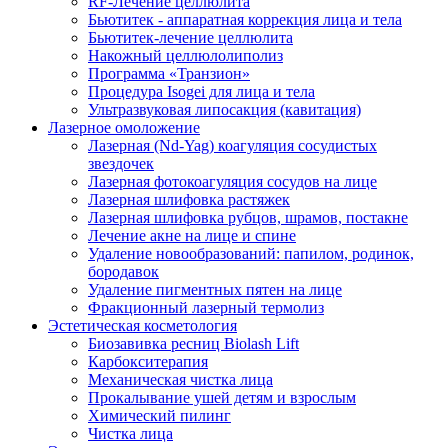
RF-Лечение целлюлита
Бьютитек - аппаратная коррекция лица и тела
Бьютитек-лечение целлюлита
Накожный целлюлолиполиз
Программа «Транзион»
Процедура Isogei для лица и тела
Ультразвуковая липосакция (кавитация)
Лазерное омоложение
Лазерная (Nd-Yag) коагуляция сосудистых
звездочек
Лазерная фотокоагуляция сосудов на лице
Лазерная шлифовка растяжек
Лазерная шлифовка рубцов, шрамов, постакне
Лечение акне на лице и спине
Удаление новообразований: папилом, родинок,
бородавок
Удаление пигментных пятен на лице
Фракционный лазерный термолиз
Эстетическая косметология
Биозавивка ресниц Biolash Lift
Карбокситерапия
Механическая чистка лица
Прокалывание ушей детям и взрослым
Химический пилинг
Чистка лица