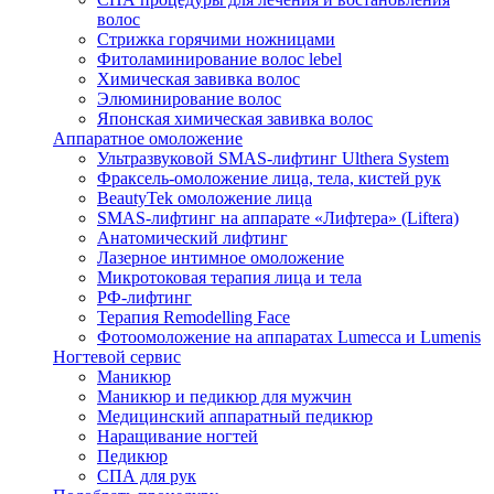
волос
Стрижка горячими ножницами
Фитоламинирование волос lebel
Химическая завивка волос
Элюминирование волос
Японская химическая завивка волос
Аппаратное омоложение
Ультразвуковой SMAS-лифтинг Ulthera System
Фраксель-омоложение лица, тела, кистей рук
BeautyTek омоложение лица
SMAS-лифтинг на аппарате «Лифтера» (Liftera)
Анатомический лифтинг
Лазерное интимное омоложение
Микротоковая терапия лица и тела
РФ-лифтинг
Терапия Remodelling Face
Фотоомоложение на аппаратах Lumecca и Lumenis
Ногтевой сервис
Маникюр
Маникюр и педикюр для мужчин
Медицинский аппаратный педикюр
Наращивание ногтей
Педикюр
СПА для рук