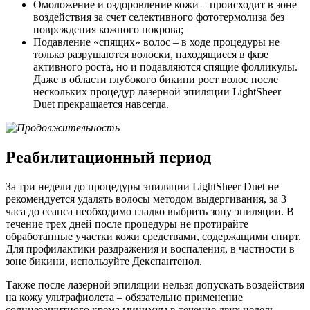
Омоложение и оздоровление кожи – происходит в зоне
воздействия за счет селективного фототермолиза без
повреждения кожного покрова;
Подавление «спящих» волос – в ходе процедуры не
только разрушаются волоски, находящиеся в фазе
активного роста, но и подавляются спящие фолликулы.
Даже в области глубокого бикини рост волос после
нескольких процедур лазерной эпиляции LightSheer
Duet прекращается навсегда.
Реабилитационный период
За три недели до процедуры эпиляции LightSheer Duet не
рекомендуется удалять волосы методом выдергивания, за 3
часа до сеанса необходимо гладко выбрить зону эпиляции. В
течение трех дней после процедуры не протирайте
обработанные участки кожи средствами, содержащими спирт.
Для профилактики раздражения и воспаления, в частности в
зоне бикини, используйте Декспантенол.
Также после лазерной эпиляции нельзя допускать воздействия
на кожу ультрафиолета – обязательно применение
солнцезащитного крема минимум в течение двух недель.