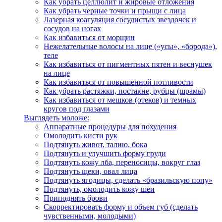
Как убрать целлюлит и жировые отложения
Как убрать черные точки и прыщи с лица
Лазерная коагуляция сосудистых звездочек и
сосудов на ногах
Как избавиться от морщин
Нежелательные волосы на лице («усы», «борода»),
теле
Как избавиться от пигментных пятен и веснушек
на лице
Как избавиться от повышенной потливости
Как убрать растяжки, постакне, рубцы (шрамы)
Как избавиться от мешков (отеков) и темных
кругов под глазами
Выглядеть моложе:
Аппаратные процедуры для похудения
Омолодить кисти рук
Подтянуть живот, талию, бока
Подтянуть и улучшить форму груди
Подтянуть кожу лба, переносицы, вокруг глаз
Подтянуть щеки, овал лица
Подтянуть ягодицы, сделать «бразильскую попу»
Подтянуть, омолодить кожу шеи
Приподнять брови
Скорректировать форму и объем губ (сделать
чувственными, молодыми)