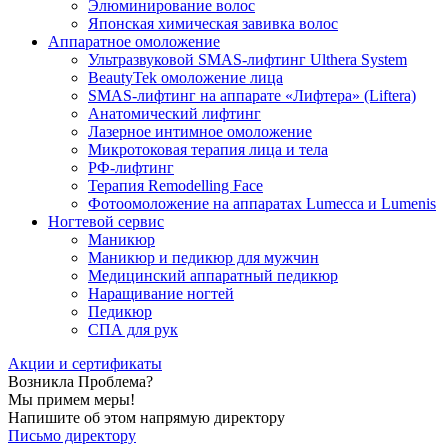
Элюминирование волос
Японская химическая завивка волос
Аппаратное омоложение
Ультразвуковой SMAS-лифтинг Ulthera System
BeautyTek омоложение лица
SMAS-лифтинг на аппарате «Лифтера» (Liftera)
Анатомический лифтинг
Лазерное интимное омоложение
Микротоковая терапия лица и тела
РФ-лифтинг
Терапия Remodelling Face
Фотоомоложение на аппаратах Lumecca и Lumenis
Ногтевой сервис
Маникюр
Маникюр и педикюр для мужчин
Медицинский аппаратный педикюр
Наращивание ногтей
Педикюр
СПА для рук
Акции и сертификаты
Возникла Проблема?
Мы примем меры!
Напишите об этом напрямую директору
Письмо директору