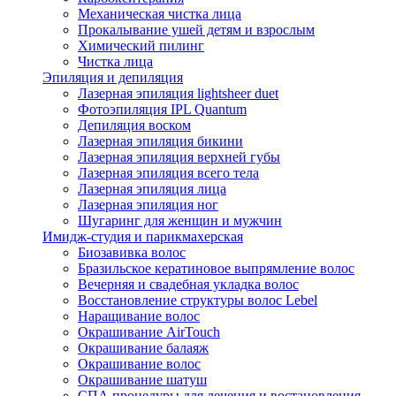
Механическая чистка лица
Прокалывание ушей детям и взрослым
Химический пилинг
Чистка лица
Эпиляция и депиляция
Лазерная эпиляция lightsheer duet
Фотоэпиляция IPL Quantum
Депиляция воском
Лазерная эпиляция бикини
Лазерная эпиляция верхней губы
Лазерная эпиляция всего тела
Лазерная эпиляция лица
Лазерная эпиляция ног
Шугаринг для женщин и мужчин
Имидж-студия и парикмахерская
Биозавивка волос
Бразильское кератиновое выпрямление волос
Вечерняя и свадебная укладка волос
Восстановление структуры волос Lebel
Наращивание волос
Окрашивание AirTouch
Окрашивание балаяж
Окрашивание волос
Окрашивание шатуш
СПА процедуры для лечения и востановления