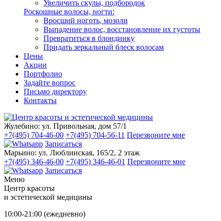
Увеличить скулы, подбородок
Роскошные волосы, ногти:
Вросший ноготь, мозоли
Выпадение волос, восстановление их густоты
Превратиться в блондинку
Придать зеркальный блеск волосам
Цены
Акции
Портфолио
Задайте вопрос
Письмо директору
Контакты
Жулебино:
ул. Привольная, дом 57/1
+7(495) 704-46-00
+7(495) 704-56-11
Перезвоните мне
Записаться
Марьино:
ул. Люблинская, 165/2, 2 этаж
+7(495) 346-46-00
+7(495) 346-46-01
Перезвоните мне
Записаться
Меню
Центр красоты
и эстетической медицины
10:00-21:00 (ежедневно)