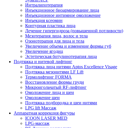
Интралипотерапия
Инъекционное биоармирование лица
Инъекционное интимное омоложение
Инъекция ксеомин
Контурная пластика лица
Лечение гипергидроза (повышенной потливости)
Мезотерапия лица, волос и тела
Озонотерапия для лица и тела
Увеличение объема и изменение формы губ
Увеличение ягодиц
Эстетическая ботулинотерапия лица
Подтяжка и нитевой лифтинг
Подтяжка лица нитями Aptos Excellence Visage
Подтяжка мезонитями LF Lift
Термолифтинг FORMA
Восстановление формы груди
Микроигольчатый RF-лифтинг
Омоложение лица и шеи
Омоложение шеи
Подтяжка подбородка и шеи нитями
LPG lift Массаж
Аппаратная коррекция фигуры
ICOON LASER MED
LPG-массаж