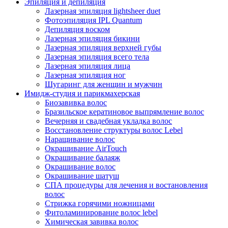
Эпиляция и депиляция
Лазерная эпиляция lightsheer duet
Фотоэпиляция IPL Quantum
Депиляция воском
Лазерная эпиляция бикини
Лазерная эпиляция верхней губы
Лазерная эпиляция всего тела
Лазерная эпиляция лица
Лазерная эпиляция ног
Шугаринг для женщин и мужчин
Имидж-студия и парикмахерская
Биозавивка волос
Бразильское кератиновое выпрямление волос
Вечерняя и свадебная укладка волос
Восстановление структуры волос Lebel
Наращивание волос
Окрашивание AirTouch
Окрашивание балаяж
Окрашивание волос
Окрашивание шатуш
СПА процедуры для лечения и востановления
волос
Стрижка горячими ножницами
Фитоламинирование волос lebel
Химическая завивка волос