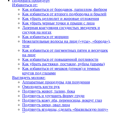
Подобрать процедуру
Избавиться от:
Как избавиться от бородавок, папиллом, фибром
Как избавиться от второго подбородка и брылей
Как убрать целлюлит и жировые отложения
Как убрать черные точки и прыщи с лица
Лазерная коагуляция сосудистых звездочек и
сосудов на ногах
Как избавиться от морщин
Нежелательные волосы на лице («усы», «борода»),
теле
Как избавиться от пигментных пятен и веснушек
на лице
Как избавиться от повышенной потливости
Как убрать растяжки, постакне, рубцы (шрамы)
Как избавиться от мешков (отеков) и темных
кругов под глазами
Выглядеть моложе:
Аппаратные процедуры для похудения
Омолодить кисти рук
Подтянуть живот, талию, бока
Подтянуть и улучшить форму груди
Подтянуть кожу лба, переносицы, вокруг глаз
Подтянуть щеки, овал лица
Подтянуть ягодицы, сделать «бразильскую попу»