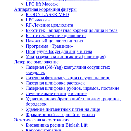
LPG lift Массаж
Аппаратная коррекция фигуры
ICOON LASER MED
LPG-массаж
RF-Лечение целлюлита
Бьютитек - аппаратная коррекция лица и тела
Бьютитек-лечение целлюлита
Накожный целлюлолиполиз
Программа «Транзион»
Процедура Isogei для лица и тела
Ультразвуковая липосакция (кавитация)
Лазерное омоложение
Лазерная (Nd-Yag) коагуляция сосудистых
звездочек
Лазерная фотокоагуляция сосудов на лице
Лазерная шлифовка растяжек
Лазерная шлифовка рубцов, шрамов, постакне
Лечение акне на лице и спине
Удаление новообразований: папилом, родинок,
бородавок
Удаление пигментных пятен на лице
Фракционный лазерный термолиз
Эстетическая косметология
Биозавивка ресниц Biolash Lift
Карбокситерапия