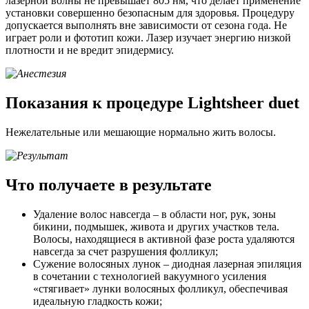
лазерной волны не превышает 805 нм, что делает применение
установки совершенно безопасным для здоровья. Процедуру
допускается выполнять вне зависимости от сезона года. Не
играет роли и фототип кожи. Лазер изучает энергию низкой
плотности и не вредит эпидермису.
Показания к процедуре Lightsheer duet
Нежелательные или мешающие нормально жить волосы.
Что получаете в результате
Удаление волос навсегда – в области ног, рук, зоны
бикини, подмышек, живота и других участков тела.
Волосы, находящиеся в активной фазе роста удаляются
навсегда за счет разрушения фолликул;
Сужение волосяных лунок – диодная лазерная эпиляция
в сочетании с технологией вакуумного усиления
«стягивает» лунки волосяных фолликул, обеспечивая
идеальную гладкость кожи;