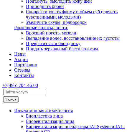
Подтянуть, омолодить кожу шеи
Приподнять брови
Скорректировать форму и объем губ (сделать
чувственными, молодыми)
Увеличить скулы, подбородок
Роскошные волосы, ногти:
Вросший ноготь, мозоли
Выпадение волос, восстановление их густоты
Превратиться в блондинку
Придать зеркальный блеск волосам
Цены
Акции
Портфолио
Отзывы
Контакты
+7(495) 704-46-00
Инъекционная косметология
Биопластика лица
Биоревитализация лица
Биоревитализация препаратом IAl-System и IAL-
System ACP