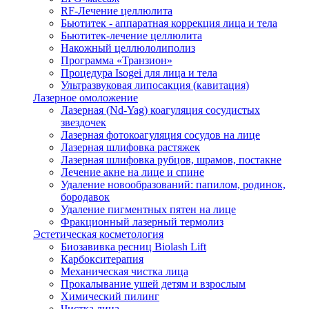
RF-Лечение целлюлита
Бьютитек - аппаратная коррекция лица и тела
Бьютитек-лечение целлюлита
Накожный целлюлолиполиз
Программа «Транзион»
Процедура Isogei для лица и тела
Ультразвуковая липосакция (кавитация)
Лазерное омоложение
Лазерная (Nd-Yag) коагуляция сосудистых
звездочек
Лазерная фотокоагуляция сосудов на лице
Лазерная шлифовка растяжек
Лазерная шлифовка рубцов, шрамов, постакне
Лечение акне на лице и спине
Удаление новообразований: папилом, родинок,
бородавок
Удаление пигментных пятен на лице
Фракционный лазерный термолиз
Эстетическая косметология
Биозавивка ресниц Biolash Lift
Карбокситерапия
Механическая чистка лица
Прокалывание ушей детям и взрослым
Химический пилинг
Чистка лица